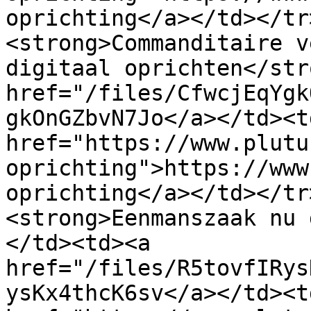
oprichting</a></td></tr
<strong>Commanditaire v
digitaal oprichten</str
href="/files/CfwcjEqYgk
gkOnGZbvN7Jo</a></td><td
href="https://www.plutu
oprichting">https://www
oprichting</a></td></tr
<strong>Eenmanszaak nu 
</td><td><a 
href="/files/R5tovfIRys
ysKx4thcK6sv</a></td><td