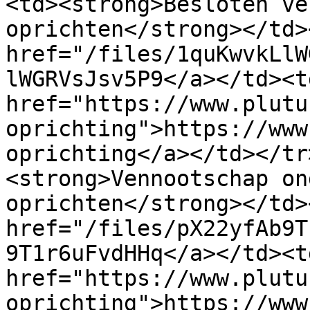
<td><strong>Besloten ve
oprichten</strong></td>
href="/files/1quKwvkLlW
lWGRVsJsv5P9</a></td><td
href="https://www.plutu
oprichting">https://www
oprichting</a></td></tr
<strong>Vennootschap on
oprichten</strong></td>
href="/files/pX22yfAb9T
9T1r6uFvdHHq</a></td><td
href="https://www.plutu
oprichting">https://www