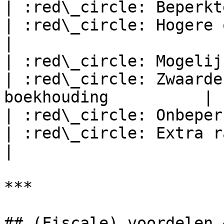
| :red\_circle: Beperkte verlon
| :red\_circle: Hogere opstartkost        
|

| :red\_circle: Mogelijks hog
| :red\_circle: Zwaarde
boekhouding          |

| :red\_circle: Onbeperkte aan
| :red\_circle: Extra rapport
|

***

## (Fiscale) voordelen 