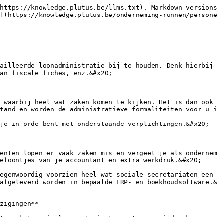
https://knowledge.plutus.be/llms.txt). Markdown versions
](https://knowledge.plutus.be/onderneming-runnen/persone
ailleerde loonadministratie bij te houden. Denk hierbij 
an fiscale fiches, enz.&#x20;

 waarbij heel wat zaken komen te kijken. Het is dan ook 
tand en worden de administratieve formaliteiten voor u i
je in orde bent met onderstaande verplichtingen.&#x20;

enten lopen er vaak zaken mis en vergeet je als ondernem
efoontjes van je accountant en extra werkdruk.&#x20;

egenwoordig voorzien heel wat sociale secretariaten een 
afgeleverd worden in bepaalde ERP- en boekhoudsoftware.&
zigingen**
