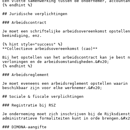
Een vlotte samenwerking tussen de ondernemer, accountan
{% endhint %}

## Juridische verplichtingen

### Arbeidscontract

Je moet een schriftelijke arbeidsovereenkomst opstellen
beëindiging, enz.

{% hint style="success" %}

**Collectieve arbeidsovereenkomst (cao)**

Bij het opstellen van het arbeidscontract kan je best n
verloningen en de arbeidsomstandigheden.&#x20;

{% endhint %}

### Arbeidsreglement

Je moet eveneens een arbeidsreglement opstellen waarin 
beschikbaar zijn voor elke werknemer.&#x20;

## Sociale & fiscale verplichtingen

### Registratie bij RSZ

Je onderneming moet zich inschrijven bij de Rijksdienst
administratieve formaliteiten kunt in orde brengen.&#x2
### DIMONA-aangifte
