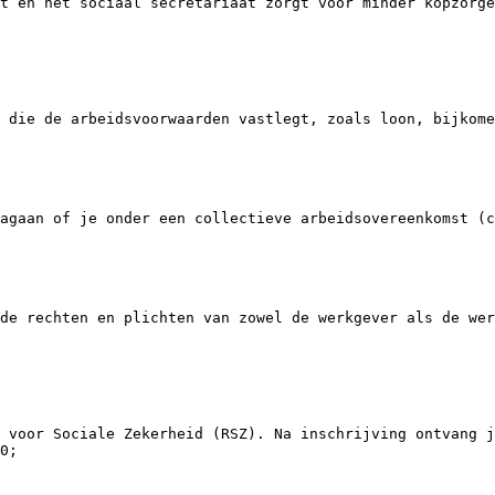
t en het sociaal secretariaat zorgt voor minder kopzorge
 die de arbeidsvoorwaarden vastlegt, zoals loon, bijkome
agaan of je onder een collectieve arbeidsovereenkomst (c
de rechten en plichten van zowel de werkgever als de wer
 voor Sociale Zekerheid (RSZ). Na inschrijving ontvang j
0;
