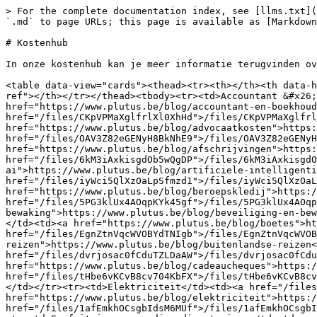
> For the complete documentation index, see [llms.txt](https://knowledge.plutus.be/llms.txt). Markdown versions of documentation pages are available by appending `.md` to page URLs; this page is available as [Markdown](https://knowledge.plutus.be/belastingen-en-bijdragen/aftrekbaarheid-kosten-en-btw/kostenhub.md).

# Kostenhub

In onze kostenhub kan je meer informatie terugvinden over de fiscale behandeling van bepaalde kosten.&#x20;

<table data-view="cards"><thead><tr><th></th><th data-hidden data-card-cover data-type="image">Cover image</th><th data-hidden data-card-target data-type="content-ref"></th></tr></thead><tbody><tr><td>Accountant &#x26; boekhouding</td><td><a href="/files/J035u5dbdVZv7Ly5Qx3a">/files/J035u5dbdVZv7Ly5Qx3a</a></td><td><a href="https://www.plutus.be/blog/accountant-en-boekhouding">https://www.plutus.be/blog/accountant-en-boekhouding</a></td></tr><tr><td>Advocaatkosten</td><td><a href="/files/CKpVPMaXglfrlXl0XhHd">/files/CKpVPMaXglfrlXl0XhHd</a></td><td><a href="https://www.plutus.be/blog/advocaatkosten">https://www.plutus.be/blog/advocaatkosten</a></td></tr><tr><td>Afschrijvingen</td><td><a href="/files/OAV3Z82eGENyH8BkNhE9">/files/OAV3Z82eGENyH8BkNhE9</a></td><td><a href="https://www.plutus.be/blog/afschrijvingen">https://www.plutus.be/blog/afschrijvingen</a></td></tr><tr><td>Artificiële intelligentie (AI)</td><td><a href="/files/6kM3iAxkisgdOb5wQgDP">/files/6kM3iAxkisgdOb5wQgDP</a></td><td><a href="https://www.plutus.be/blog/artificiele-intelligentie-ai">https://www.plutus.be/blog/artificiele-intelligentie-ai</a></td></tr><tr><td>Beroepskledij</td><td><a href="/files/iyWci5QlXzOaLpSfmzd1">/files/iyWci5QlXzOaLpSfmzd1</a></td><td><a href="https://www.plutus.be/blog/beroepskledij">https://www.plutus.be/blog/beroepskledij</a></td></tr><tr><td>Beveiliging &#x26; bewaking</td><td><a href="/files/5PG3klUx4AOqpKYk45gf">/files/5PG3klUx4AOqpKYk45gf</a></td><td><a href="https://www.plutus.be/blog/beveiliging-en-bewaking">https://www.plutus.be/blog/beveiliging-en-bewaking</a></td></tr><tr><td>Boetes</td><td><a href="/files/Tw4RAZPEjYzJDU5NPs88">/files/Tw4RAZPEjYzJDU5NPs88</a></td><td><a href="https://www.plutus.be/blog/boetes">https://www.plutus.be/blog/boetes</a></td></tr><tr><td>Buitenlandse reizen</td><td><a href="/files/EgnZtnVqcWVOBYdTNIgb">/files/EgnZtnVqcWVOBYdTNIgb</a></td><td><a href="https://www.plutus.be/blog/buitenlandse-reizen">https://www.plutus.be/blog/buitenlandse-reizen</a></td></tr><tr><td>Cadeaucheques</td><td><a href="/files/dvrjosac0fCduTZLDaAW">/files/dvrjosac0fCduTZLDaAW</a></td><td><a href="https://www.plutus.be/blog/cadeaucheques">https://www.plutus.be/blog/cadeaucheques</a></td></tr><tr><td>Ecocheques</td><td><a href="/files/tHbe6vKCvB8cv704KbFX">/files/tHbe6vKCvB8cv704KbFX</a></td><td><a href="https://www.plutus.be/blog/ecocheques">https://www.plutus.be/blog/ecocheques</a></td></tr><tr><td>Elektriciteit</td><td><a href="/files/NQRDQoHyT7FErfTRUwME">/files/NQRDQoHyT7FErfTRUwME</a></td><td><a href="https://www.plutus.be/blog/elektriciteit">https://www.plutus.be/blog/elektriciteit</a></td></tr><tr><td>Fiets &#x26; toebehoren</td><td><a href="/files/1afEmkhOCsgbIdsM6MUf">/files/1afEmkhOCsgbIdsM6MUf</a></td><td><a href="https://www.plutus.be/blog/fiets">https://www.plutus.be/blog/fiets</a></td></tr><tr><td>Forfaitaire vergoeding dienstreizen</td><td><a href="/files/CgeTZ8dXrZyojW5TMxj1">/files/CgeTZ8dXrZyojW5TMxj1</