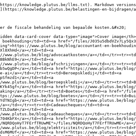
a></td><td><a href="https://www.plutus.be/blog/vergoeding-dienstreizen">https://www.plutus.be/blog/vergoeding-dienstreizen</a></td></tr><tr><td>Huur home office</td><td><a href="/files/YUSUiIElgXP2jKn8Ccjj">/files/YUSUiIElgXP2jKn8Ccjj</a></td><td><a href="https://www.plutus.be/blog/huur-home-office">https://www.plutus.be/blog/huur-home-office</a></td></tr><tr><td>Internetabonnement</td><td><a href="/files/xvSvixctgmMIEK0IOXEY">/files/xvSvixctgmMIEK0IOXEY</a></td><td><a href="https://www.plutus.be/blog/internet">https://www.plutus.be/blog/internet</a></td></tr><tr><td>Kilometervergoeding</td><td><a href="/files/Vc2DBO1hBe6BhFnaEsi5">/files/Vc2DBO1hBe6BhFnaEsi5</a></td><td><a href="https://www.plutus.be/blog/kilometervergoeding">https://www.plutus.be/blog/kilometervergoeding</a></td></tr><tr><td>Lichte vrachtwagen</td><td><a href="/files/3IPtec6oASFar5NKLIfZ">/files/3IPtec6oASFar5NKLIfZ</a></td><td><a href="https://www.plutus.be/blog/lichte-vrachtwagen">https://www.plutus.be/blog/lichte-vrachtwagen</a></td></tr><tr><td>Loon bedrijfsleider</td><td><a href="/files/Js8a0gPXMkaenNQjgVXp">/files/Js8a0gPXMkaenNQjgVXp</a></td><td><a href="https://www.plutus.be/blog/bedrijfsleidersloon">https://www.plutus.be/blog/bedrijfsleidersloon</a></td></tr><tr><td>Maaltijdcheques</td><td><a href="/files/YpfHwMzutf3G6z2LnTQc">/files/YpfHwMzutf3G6z2LnTQc</a></td><td><a href="https://www.plutus.be/blog/maaltijdcheques">https://www.plutus.be/blog/maaltijdcheques</a></td></tr><tr><td>Motor &#x26; toebehoren</td><td><a href="/files/Xw1mjW6yPx38xhc8TQnP">/files/Xw1mjW6yPx38xhc8TQnP</a></td><td><a href="https://www.plutus.be/blog/motor">https://www.plutus.be/blog/motor</a></td></tr><tr><td>Muziek &#x26; streaming</td><td><a href="/files/k4ONGIQVcjREjNnNZmFx">/files/k4ONGIQVcjREjNnNZmFx</a></td><td><a href="https://www.plutus.be/blog/muziek-en-streaming">https://www.plutus.be/blog/muziek-en-streaming</a></td></tr><tr><td>Onthaalkosten</td><td><a href="/files/mtM8kdryk8zd2x3qsFkB">/files/mtM8kdryk8zd2x3qsFkB</a></td><td><a href="https://www.plutus.be/blog/onthaal-receptie">https://www.plutus.be/blog/onthaal-receptie</a></td></tr><tr><td>Opleidingen</td><td><a href="/files/pfBTLgGIF1Gi4OJceRvS">/files/pfBTLgGIF1Gi4OJceRvS</a></td><td><a href="https://www.plutus.be/blog/opleidingen">https://www.plutus.be/blog/opleidingen</a></td></tr><tr><td>Opstartkosten</td><td><a href="/files/TmFRe0RCyIq7i8yzyn4f">/files/TmFRe0RCyIq7i8yzyn4f</a></td><td><a href="https://www.plutus.be/blog/opstartkosten">https://www.plutus.be/blog/opstartkosten</a></td></tr><tr><td>PC &#x26; laptop</td><td><a href="/files/90ammqETpsUN3GGsufgf">/files/90ammqETpsUN3GGsufgf</a></td><td><a href="https://www.plutus.be/blog/pc-en-laptop">https://www.plutus.be/blog/pc-en-laptop</a></td></tr><tr><td>Personenwagen</td><td><a href="/files/HTmTdgeVRPrxA9OL5umd">/files/HTmTdgeVRPrxA9OL5umd</a></td><td><a href="https://www.plutus.be/blog/personenwagen">https://www.plutus.be/blog/personenwagen</a></td></tr><tr><td>Provinciebelasting</td><td><a href="/files/mbxUOd6tsIObNAa2quU9">/files/mbxUOd6tsIObNAa2quU9</a></td><td><a href="https://www.plutus.be/blog/provinciebelasting">https://www.plutus.be/blog/provinciebelasting</a></td></tr><tr><td>Reclame &#x26; marketing</td><td><a href="/files/UCxbBJKFdLu9QBJYxS6O">/files/UCxbBJKFdLu9QBJYxS6O</a></td><td><a href="https://www.plutus.be/blog/reclame-en-marketing">https://www.plutus.be/blog/reclame-en-marketing</a></td></tr><tr><td>Relatiegeschenken</td