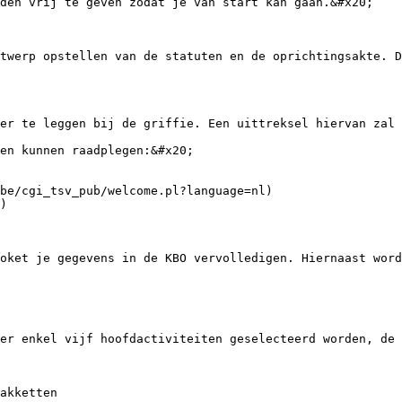
den vrij te geven zodat je van start kan gaan.&#x20;

twerp opstellen van de statuten en de oprichtingsakte. D
er te leggen bij de griffie. Een uittreksel hiervan zal 
en kunnen raadplegen:&#x20;

be/cgi_tsv_pub/welcome.pl?language=nl)

)

oket je gegevens in de KBO vervolledigen. Hiernaast word
er enkel vijf hoofdactiviteiten geselecteerd worden, de 
akketten
