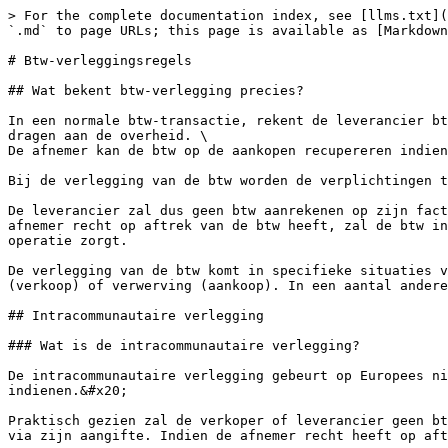
> For the complete documentation index, see [llms.txt](https://knowledge.plutus.be/llms.txt). Markdown versions of documentation pages are available by appending `.md` to page URLs; this page is available as [Markdown](https://knowledge.plutus.be/belastingen-en-bijdragen/btw/btw-verleggingsregels.md).

# Btw-verleggingsregels

## Wat bekent btw-verlegging precies?

In een normale btw-transactie, rekent de leverancier btw aan op zijn verkoop en staat deze in voor de invordering van de aangerekende btw om deze vervolgens af te dragen aan de overheid. \
De afnemer kan de btw op de aankopen recupereren indien aan de nodige voorwaarden is voldaan.&#x20;

Bij de verlegging van de btw worden de verplichtingen tot het afdragen van de btw door de leverancier doorgeschoven of verlegd naar de afnemer/medecontractant.&#x20;

De leverancier zal dus geen btw aanrekenen op zijn factuur. De afnemer zal echter de btw op deze factuur moeten berekenen en afdragen via zijn btw-aangifte. Indien de afnemer recht op aftrek van de btw heeft, zal de btw in dezelfde btw-aangifte geheel of gedeeltelijk kunnen gerecupereerd worden, wat in principe voor een nul-operatie zorgt.

De verlegging van de btw komt in specifieke situaties voor. Meestal kom je dit tegen in Europese B2B-transacties, dan spreken we van een intracommunautaire levering (verkoop) of verwerving (aankoop). In een aantal andere gevallen is er ook een lokale verlegging van toepassing.&#x20;

## Intracommunautaire verlegging

### Wat is de intracommunautaire verlegging?

De intracommunautaire verlegging gebeurt op Europees niveau, tussen twee btw-plichtige ondernemingen met een geldig btw-nummer en die periodieke btw-aangiftes indienen.&#x20;

Praktisch gezien zal de verkoper of leverancier geen btw aanrekenen op de factuur. De afnemer zal dan de btw op de aankoop berekenen en de verschuldigde btw afdragen via zijn aangifte. Indien de afnemer recht heeft op aftrek van de btw, dan kan deze geheel of gedeeltelijk gerecupereerd worden via dezelfde btw-aangifte.&#x20;

De afnemer zal dus zowel de verschuldigde als de aftrekbare btw in de btw-aangifte opnemen.&#x20;

### EU btw-, douane- & accijnszone

Hieronder kan je een lijst terugvinden van de landen die in de EU btw-, douane- en accijnszone zitten.&#x20;

<details>

<summary>Landen &#x26; gebieden binnen de EU btw-, douane, en accijnszone</summary>

<table><thead><tr><th width="174">Land</th><th width="110">Landcode</th><th>Btw-gebied</th><th>Douane-gebied</th><th>Accijnsgebied</th></tr></thead><tbody><tr><td>België</td><td>BE</td><td><span data-gb-custom-inline data-tag="emoji" data-code="2705">✅</span></td><td><span data-gb-custom-inline data-tag="emoji" data-code="2705">✅</span></td><td><span data-gb-custom-inline data-tag="emoji" data-code="2705">✅</span></td></tr><tr><td>Bulgarije</td><td>BG</td><td><span data-gb-custom-inline data-tag="emoji" data-code="2705">✅</span></td><td><span data-gb-custom-inline data-tag="emoji" data-code="2705">✅</span></td><td><span data-gb-custom-inline data-tag="emoji" data-code="2705">✅</span></td></tr><tr><td>Cyprus</td><td>CY</td><td><span data-gb-custom-inline data-tag="emoji" data-code="2705">✅</span></td><td><span data-gb-custom-inline data-tag="emoji" data-code="2705">✅</span></td><td><span data-gb-custom-inline data-tag="emoji" data-code="2705">✅</span></td></tr><tr><td>Denemarken</td><td>DK</td><td><span data-gb-custom-inlin