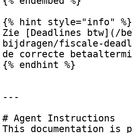
{% endembed %}

{% hint style="info" %}

Zie [Deadlines btw](/be
bijdragen/fiscale-deadl
de correcte betaaltermi
{% endhint %}

---

# Agent Instructions

This documentation is p