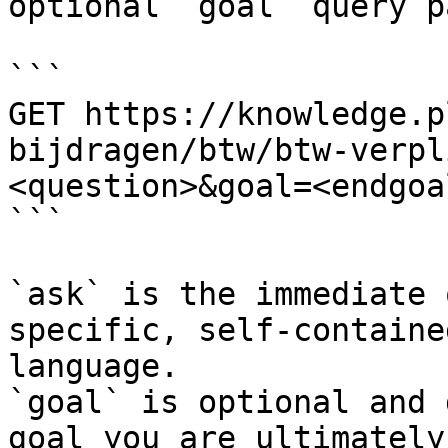
optional `goal` query p
```

GET https://knowledge.p
bijdragen/btw/btw-verpl
<question>&goal=<endgoal
```

`ask` is the immediate 
specific, self-containe
language.

`goal` is optional and 
goal you are ultimately