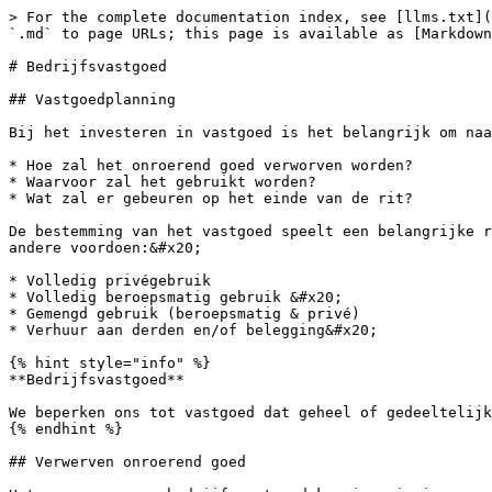
> For the complete documentation index, see [llms.txt](https://knowledge.plutus.be/llms.txt). Markdown versions of documentation pages are available by appending `.md` to page URLs; this page is available as [Markdown](https://knowledge.plutus.be/onderneming-runnen/investeringen-en-bedrijfsmiddelen/bedrijfsvastgoed.md).

# Bedrijfsvastgoed

## Vastgoedplanning

Bij het investeren in vastgoed is het belangrijk om naar de lange termijnplannen te kijken:&#x20;

* Hoe zal het onroerend goed verworven worden?
* Waarvoor zal het gebruikt worden?
* Wat zal er gebeuren op het einde van de rit?

De bestemming van het vastgoed speelt een belangrijke rol op vlak van financiering, beheer, fiscaliteit, overdrachten, enz. De volgende scenario's kunnen zich onder andere voordoen:&#x20;

* Volledig privégebruik
* Volledig beroepsmatig gebruik &#x20;
* Gemengd gebruik (beroepsmatig & privé)
* Verhuur aan derden en/of belegging&#x20;

{% hint style="info" %}
**Bedrijfsvastgoed**

We beperken ons tot vastgoed dat geheel of gedeeltelijk voor beroepsmatige doeleinden en/of voor het genereren van beroepsinkomsten gebruikt wordt.&#x20;
{% endhint %}

## Verwerven onroerend goed

Het verwerven van bedrijfsvastgoed kan in principe op verschillende manieren, namelijk door:&#x20;

* Aankoop privé
* Aankoop via de vennootschap&#x20;
* Gesplitste aankoop&#x20;
* Inbreng in een vennootschap
* Bouwen of oprichten

### Aankoop privé / via eenmanszaak

Werd het gebouw privé aangekocht maar geheel of gedeeltelijk beroepsmatig gebruikt in een eenmanszaak? Dan kunnen de kosten in aftrek gebracht worden bij volledig beroepsmatig gebruik. Gaat het om een onroerend goed dat gedeeltelijk privé gebruikt wordt? Dan moet de aftrek van de kosten beperkt worden tot het beroepsmatig gedeelte.&#x20;

Bij de aankoop van een gebouw ben je in principe registratierechten verschuldigd, in Vlaanderen is dit 12%.&#x20;

Gaat het echter om een nieuw gebouw, dan *kan* er btw aangerekend worden. Het standaard btw-tarief is 21%. De btw kan echter gerecupereerd worden naargelang het beroepsmatig gebruik, de [btw-hoedanigheid](/belastingen-en-bijdragen/btw/btw-hoedanigheid.md) en de activiteiten van je onderneming.

### Aankoop via vennootschap

Indien het onroerend goed dient voor het behouden of genereren van bedrijfsinkomsten, dan kunnen de kosten in principe ook in aftrek gebracht worden.&#x20;

Gaat het om gedeeltelijk beroepsmatig gebruik of bv. een woning die grotendeels of geheel privé wordt gebruikt, dan is het moeilijker om de kosten zomaar in te brengen en vergt dit een sterke onderbouwing.&#x20;

De vennootschap kan in principe een woning (gratis) ter beschikking stellen aan een bedrijfsleider als 'verloning' voor zijn prestaties, waarbij de bedrijfsleider wederom belast wordt op een voordeel van alle aard. Let wel op dat dit ook sterk moet gedocumenteerd en onderbouwd worden omwille van de bezoldigingstheorie.&#x20;

Bij de aankoop van een gebouw ben je in principe registratierechten verschuldigd, in Vlaanderen is dit 12%.&#x20;

Gaat het echter om een nieuw gebouw, dan *kan* er btw aangerekend worden. Het standaard btw-tarief is 21%. De btw kan echter gerecupereerd worden naargelang het beroepsmatig gebruik, de [btw-hoedanigheid](/belastingen-en-bijdragen/btw/btw-hoedanigheid.md) en de activiteiten van je onderneming.&#x20;

#### Aankoop via exploitatievennootschap of aparte vennootschap?

Dit hangt