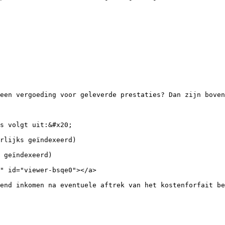
een vergoeding voor geleverde prestaties? Dan zijn boven
s volgt uit:&#x20;

rlijks geïndexeerd)

 geïndexeerd)

" id="viewer-bsqe0"></a>

end inkomen na eventuele aftrek van het kostenforfait be