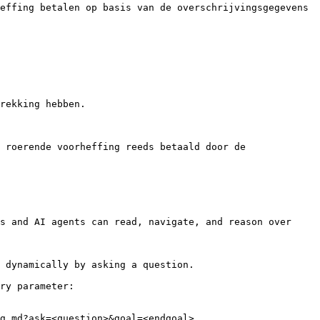
effing betalen op basis van de overschrijvingsgegevens 
rekking hebben.

 roerende voorheffing reeds betaald door de 
s and AI agents can read, navigate, and reason over 
 dynamically by asking a question.

ry parameter:

g.md?ask=<question>&goal=<endgoal>
