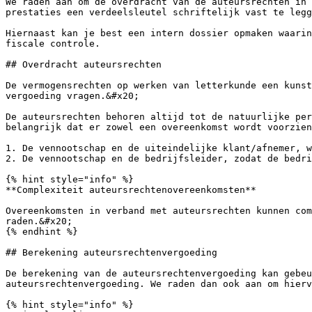
We raden aan om de overdracht van de auteursrechten in 
prestaties een verdeelsleutel schriftelijk vast te legg
Hiernaast kan je best een intern dossier opmaken waarin
fiscale controle.

## Overdracht auteursrechten

De vermogensrechten op werken van letterkunde een kunst
vergoeding vragen.&#x20;

De auteursrechten behoren altijd tot de natuurlijke per
belangrijk dat er zowel een overeenkomst wordt voorzien
1. De vennootschap en de uiteindelijke klant/afnemer, w
2. De vennootschap en de bedrijfsleider, zodat de bedri
{% hint style="info" %}

**Complexiteit auteursrechtenovereenkomsten**

Overeenkomsten in verband met auteursrechten kunnen com
raden.&#x20;

{% endhint %}

## Berekening auteursrechtenvergoeding

De berekening van de auteursrechtenvergoeding kan gebeu
auteursrechtenvergoeding. We raden dan ook aan om hierv
{% hint style="info" %}
