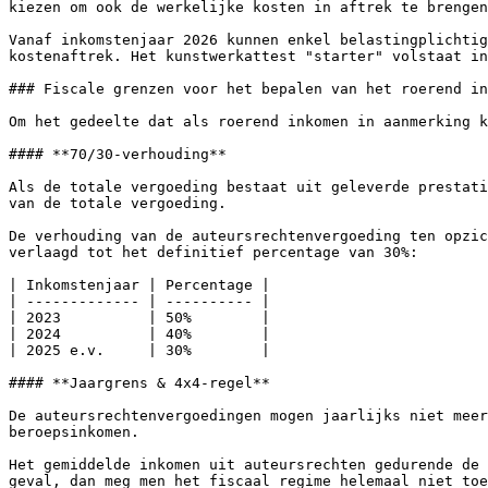
kiezen om ook de werkelijke kosten in aftrek te brengen
Vanaf inkomstenjaar 2026 kunnen enkel belastingplichtig
kostenaftrek. Het kunstwerkattest "starter" volstaat in
### Fiscale grenzen voor het bepalen van het roerend in
Om het gedeelte dat als roerend inkomen in aanmerking k
#### **70/30-verhouding**

Als de totale vergoeding bestaat uit geleverde prestati
van de totale vergoeding.

De verhouding van de auteursrechtenvergoeding ten opzic
verlaagd tot het definitief percentage van 30%:

| Inkomstenjaar | Percentage |

| ------------- | ---------- |

| 2023          | 50%        |

| 2024          | 40%        |

| 2025 e.v.     | 30%        |

#### **Jaargrens & 4x4-regel**

De auteursrechtenvergoedingen mogen jaarlijks niet meer
beroepsinkomen.

Het gemiddelde inkomen uit auteursrechten gedurende de 
geval, dan meg men het fiscaal regime helemaal niet toe