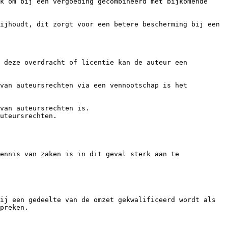
k om bij een vergoeding gecombineerd met bijkomende 
ijhoudt, dit zorgt voor een betere bescherming bij een 
 deze overdracht of licentie kan de auteur een 
van auteursrechten via een vennootschap is het 
van auteursrechten is.

uteursrechten.

ennis van zaken is in dit geval sterk aan te 
ij een gedeelte van de omzet gekwalificeerd wordt als 
preken.
