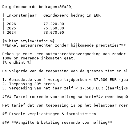
De geïndexeerde bedragen:&#x20;

| Inkomstenjaar | Geïndexeerd bedrag in EUR |

| ------------- | ------------------------- |

| 2026          | 77.220,00                 |

| 2025          | 75.360,00                 |

| 2024          | 73.070,00                 |

{% hint style="info" %}

**Enkel auteursrechten zonder bijkomende prestaties?**

Reken je enkel een auteursrechtenvergoeding aan zonder 
100% om roerende inkomsten gaat.

{% endhint %}

De volgorde van de toepassing van de grenzen ziet er al
1. Gemiddelde van 4 vorige tijdperken < 37.500 EUR (jaa
2. Toepassing 30%-grens

3. Vergoeding van het jaar zelf < 37.500 EUR (jaarlijks
#### Tarief roerende voorheffing <a href="#viewer-bsqe0
Het tarief dat van toepassing is op het belastbaar roer
## Fiscale verplichtingen & formaliteiten

### **Aangifte & betaling roerende voorheffing**
