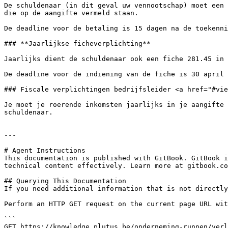
De schuldenaar (in dit geval uw vennootschap) moet een 
die op de aangifte vermeld staan.

De deadline voor de betaling is 15 dagen na de toekenni
### **Jaarlijkse ficheverplichting**

Jaarlijks dient de schuldenaar ook een fiche 281.45 in 
De deadline voor de indiening van de fiche is 30 april 
### Fiscale verplichtingen bedrijfsleider <a href="#vie
Je moet je roerende inkomsten jaarlijks in je aangifte 
schuldenaar.

---

# Agent Instructions

This documentation is published with GitBook. GitBook i
technical content effectively. Learn more at gitbook.co
## Querying This Documentation

If you need additional information that is not directly
Perform an HTTP GET request on the current page URL wit
```

GET https://knowledge.plutus.be/onderneming-runnen/verl