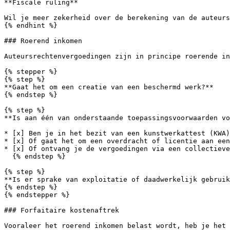
**Fiscale ruling**

Wil je meer zekerheid over de berekening van de auteurs
{% endhint %}

### Roerend inkomen

Auteursrechtenvergoedingen zijn in principe roerende in
{% stepper %}

{% step %}

**Gaat het om een creatie van een beschermd werk?**

{% endstep %}

{% step %}

**Is aan één van onderstaande toepassingsvoorwaarden vo
* [x] Ben je in het bezit van een kunstwerkattest (KWA)
* [x] Of gaat het om een overdracht of licentie aan een
* [x] Of ontvang je de vergoedingen via een collectieve
  {% endstep %}

{% step %}

**Is er sprake van exploitatie of daadwerkelijk gebruik
{% endstep %}

{% endstepper %}

### Forfaitaire kostenaftrek

Vooraleer het roerend inkomen belast wordt, heb je het 