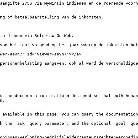
aangifte 275S via MyMinFin indienen en de roerende voorh
ng of betaalbaarstelling van de inkomsten.

te dienen via Belcotax-On-Web.

van het jaar volgend op het jaar waarop de inkomsten bet
wer-ae9n7" id="viewer-ae9n7"></a>

personenbelasting aangeven, ook al werd de verschuldigde
s the documentation platform designed so that both human
m.

 available in this page, you can query the documentation
h the `ask` query parameter, and the optional `goal` que
oningen/verloning-bedrijfsleider/auteursrechtenvergoedin