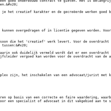
een goed onderbouwd contract te gieten. Het is belangrij
en.&#x20;

 je het creatief karakter en de gecreëerde werken goed b
 kunnen overgedragen of in licentie gegeven worden. Voor
soon die het 'creatief' werk levert. Voor de overdracht 
 tussen:&#x20;

aarin ook duidelijk vermeld wordt dat er een overdracht 
jfsleider vergoed kan worden voor de overdracht van de a
plex zijn, het inschakelen van een advocaat/jurist met k
ren op basis van een correcte en faire waardering, waarb
oor een specialist of advocaat in dit vakgebied aan te s