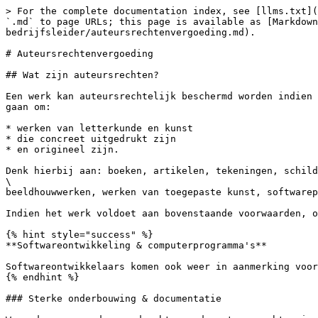
> For the complete documentation index, see [llms.txt](
`.md` to page URLs; this page is available as [Markdown
bedrijfsleider/auteursrechtenvergoeding.md).

# Auteursrechtenvergoeding

## Wat zijn auteursrechten?

Een werk kan auteursrechtelijk beschermd worden indien 
gaan om:

* werken van letterkunde en kunst

* die concreet uitgedrukt zijn

* en origineel zijn.

Denk hierbij aan: boeken, artikelen, tekeningen, schild
\

beeldhouwwerken, werken van toegepaste kunst, softwarep
Indien het werk voldoet aan bovenstaande voorwaarden, o
{% hint style="success" %}

**Softwareontwikkeling & computerprogramma's**

Softwareontwikkelaars komen ook weer in aanmerking voor
{% endhint %}

### Sterke onderbouwing & documentatie
