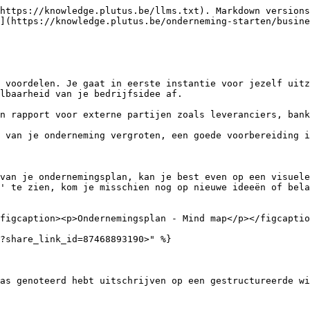
https://knowledge.plutus.be/llms.txt). Markdown versions
](https://knowledge.plutus.be/onderneming-starten/busine
 voordelen. Je gaat in eerste instantie voor jezelf uitz
lbaarheid van je bedrijfsidee af.

n rapport voor externe partijen zoals leveranciers, bank
 van je onderneming vergroten, een goede voorbereiding i
van je ondernemingsplan, kan je best even op een visuele
' te zien, kom je misschien nog op nieuwe ideeën of bela
figcaption><p>Ondernemingsplan - Mind map</p></figcaptio
?share_link_id=87468893190>" %}

as genoteerd hebt uitschrijven op een gestructureerde wi