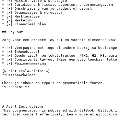
* [x] Missie, visie & strategie

* [x] Juridische & fiscale aspecten, ondernemingsvorm

* [x] Omschrijving van je product of dienst

* [x] Organisatie & structuur

* [x] Marktanalyse

* [x] Marketing

* [x] Financieel plan

## Lay-out

Zorg voor een propere lay-out en voorzie elementen zoal
* [x] Voorpagina met logo of andere bedrijfsafbeeldinge
* [x] Inhoudstabel

* [x] Goede titel- en tekststructuur *(H1, H2, H3, para
* [x] Consistente lay-out (Kies een goed leesbaar lette
* [x] Paginanummering

{% hint style="info" %}

**Leesbaarheid**

Check je inhoud op typo's en grammaticale fouten.

{% endhint %}

---

# Agent Instructions

This documentation is published with GitBook. GitBook i
technical content effectively. Learn more at gitbook.co