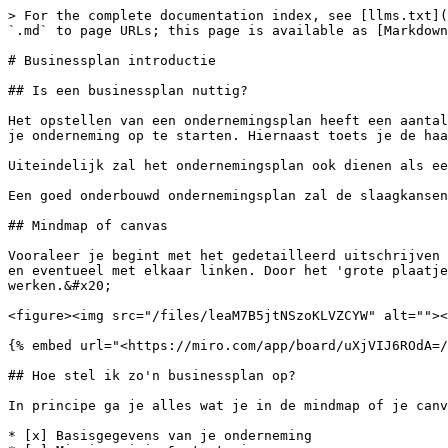
> For the complete documentation index, see [llms.txt](
`.md` to page URLs; this page is available as [Markdown
# Businessplan introductie

## Is een businessplan nuttig?

Het opstellen van een ondernemingsplan heeft een aantal
je onderneming op te starten. Hiernaast toets je de haa
Uiteindelijk zal het ondernemingsplan ook dienen als ee
Een goed onderbouwd ondernemingsplan zal de slaagkansen
## Mindmap of canvas

Vooraleer je begint met het gedetailleerd uitschrijven 
en eventueel met elkaar linken. Door het 'grote plaatje
werken.&#x20;

<figure><img src="/files/leaM7B5jtNSzoKLVZCYW" alt=""><
{% embed url="<https://miro.com/app/board/uXjVIJ6ROdA=/
## Hoe stel ik zo'n businessplan op?

In principe ga je alles wat je in de mindmap of je canv
* [x] Basisgegevens van je onderneming
