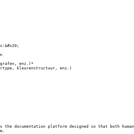
s:&#x20;

n

grafen, enz.)*

rtype, kleurenstructuur, enz.)

s the documentation platform designed so that both human
m.
