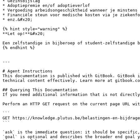
* Gezinsbijslag

* Adoptiepremie en/of adoptieverlof

* Vergoeding arbeidsongeschiktheid wanneer je minstens 
* Financiële steun voor medische kosten via je ziekenfo
* enz.&#x20;

{% hint style="warning" %}

**Let op!**&#x20;

Een zelfstandige in bijberoep of student-zelfstandige b
{% endhint %}

---

# Agent Instructions

This documentation is published with GitBook. GitBook i
technical content effectively. Learn more at gitbook.co
## Querying This Documentation

If you need additional information that is not directly
Perform an HTTP GET request on the current page URL wit
```

GET https://knowledge.plutus.be/belastingen-en-bijdrage
```

`ask` is the immediate question: it should be specific,
`goal` is optional and describes the broader end goal y