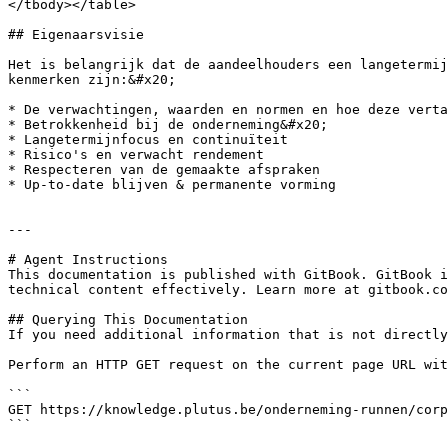
</tbody></table>

## Eigenaarsvisie

Het is belangrijk dat de aandeelhouders een langetermij
kenmerken zijn:&#x20;

* De verwachtingen, waarden en normen en hoe deze verta
* Betrokkenheid bij de onderneming&#x20;

* Langetermijnfocus en continuïteit

* Risico's en verwacht rendement

* Respecteren van de gemaakte afspraken

* Up-to-date blijven & permanente vorming

---

# Agent Instructions

This documentation is published with GitBook. GitBook i
technical content effectively. Learn more at gitbook.co
## Querying This Documentation

If you need additional information that is not directly
Perform an HTTP GET request on the current page URL wit
```

GET https://knowledge.plutus.be/onderneming-runnen/corp
```
