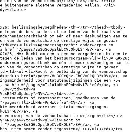
ening van de vennootschap</li></ul></td></tr><tr>
e buitengewone algemene vergadering vallen. </li>
dy></table>

x26; beslissingsbevoegdheden</th></tr></thead><tbody>
n tegen de bestuurders of de leden van het raad van 
ndernemingsrechtbank om één of meer deskundigen aan te 
en van de vennootschap op ernstige wijze in gevaar 
/td><td><ul><li>Agenderingsrecht: onderwerpen en 
a href="/pages/8u3GGcQpzlEbCVv0kQL3">BV</a>, <a 
&#x26; NV: Recht om een algemene vergadering bijeen te 
tegen de leden van het bestuursorgaan</li><li>BV &#x26; 
ondernemingsrechtbank om één of meer deskundigen aan te 
en van de vennootschap op ernstige wijze in gevaar 
td><td><ul><li>Recht om ontbinding van de vennootschap 
d><td><a href="/pages/8u3GGcQpzlEbCVv0kQL3">BV</a>, <a 
ingsminderheid voor statutenwijzigingen die een 75% 
, <a href="/pages/mTl1x1bHHnFPnHw6vf7a">CV</a>, <a 
 50%</td><td><a 
VLsB542a8pdeay">NV</a></td><td><ul>
 bestuurders of commissarissen, goedkeuren van de 
"/pages/mTl1x1bHHnFPnHw6vf7a">CV</a>, <a 
kte meerderheid vereisen (statutenwijzigingen, 
kQL3">BV</a>, <a 
om voorwerp van de vennootschap te wijzigen</li></ul>
y">NV</a></td><td><ul><li>Recht om 
f="/pages/8u3GGcQpzlEbCVv0kQL3">BV</a>, <a 
 besluiten nemen zonder tegenstem</li></ul></td></tr>