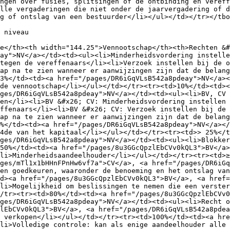
ngen over fusies, splitsingen of de ontbinding en vereff
lle vergaderingen die niet onder de jaarvergadering of d
g of ontslag van een bestuurder</li></ul></td></tr></tbo
 niveau

e</th><th width="144.25">Vennootschap</th><th>Rechten &#
ay">NV</a></td><td><ul><li>Minderheidsvordering instelle
tegen de vereffenaars</li><li>Verzoek instellen bij de o
ap na te zien wanneer er aanwijzingen zijn dat de belang
3%</td><td><a href="/pages/DR6iGqVLsB542a8pdeay">NV</a><
de vennootschap</li></ul></td></tr><tr><td>10%</td><td><
ges/DR6iGqVLsB542a8pdeay">NV</a></td><td><ul><li>BV, CV 
en</li><li>BV &#x26; CV: Minderheidsvordering instellen 
ffenaars</li><li>BV &#x26; CV: Verzoek instellen bij de 
ap na te zien wanneer er aanwijzingen zijn dat de belang
%</td><td><a href="/pages/DR6iGqVLsB542a8pdeay">NV</a></
4de van het kapitaal</li></ul></td></tr><tr><td>> 25%</t
ges/DR6iGqVLsB542a8pdeay">NV</a></td><td><ul><li>Blokker
50%</td><td><a href="/pages/8u3GGcQpzlEbCVv0kQL3">BV</a>
li>Minderheidsaandeelhouder</li></ul></td></tr><tr><td>≥
ges/mTl1x1bHHnFPnHw6vf7a">CV</a>, <a href="/pages/DR6iGq
en goedkeuren, waaronder de benoeming en het ontslag van
d><a href="/pages/8u3GGcQpzlEbCVv0kQL3">BV</a>, <a href=
li>Mogelijkheid om beslissingen te nemen die een verster
/tr><tr><td>80%</td><td><a href="/pages/8u3GGcQpzlEbCVv0
ges/DR6iGqVLsB542a8pdeay">NV</a></td><td><ul><li>Recht 
lEbCVv0kQL3">BV</a>, <a href="/pages/DR6iGqVLsB542a8pdea
 verkopen</li></ul></td></tr><tr><td>100%</td><td><a hre
li>Volledige controle: kan als enige aandeelhouder alle