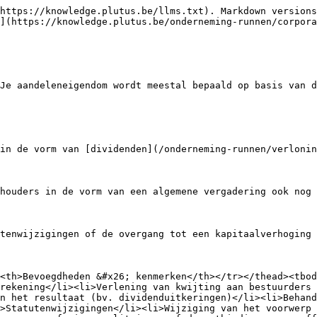
https://knowledge.plutus.be/llms.txt). Markdown versions
](https://knowledge.plutus.be/onderneming-runnen/corpora
Je aandeleneigendom wordt meestal bepaald op basis van d
in de vorm van [dividenden](/onderneming-runnen/verlonin
houders in de vorm van een algemene vergadering ook nog 
tenwijzigingen of de overgang tot een kapitaalverhoging 
<th>Bevoegdheden &#x26; kenmerken</th></tr></thead><tbod
rekening</li><li>Verlening van kwijting aan bestuurders 
n het resultaat (bv. dividenduitkeringen)</li><li>Behan
>Statutenwijzigingen</li><li>Wijziging van het voorwerp 