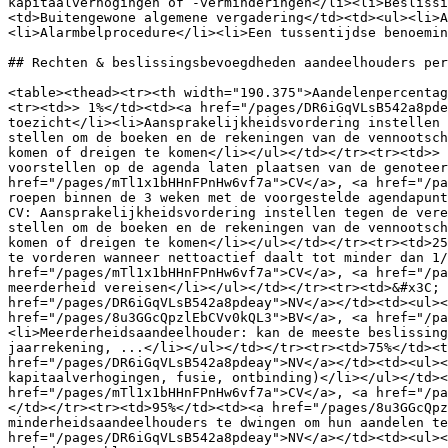
kapitaalverhogingen of -verminderingen</li><li>Beslissi
<td>Buitengewone algemene vergadering</td><td><ul><li>A
<li>Alarmbelprocedure</li><li>Een tussentijdse benoemin
## Rechten & beslissingsbevoegdheden aandeelhouders per
<table><thead><tr><th width="190.375">Aandelenpercentag
<tr><td>> 1%</td><td><a href="/pages/DR6iGqVLsB542a8pde
toezicht</li><li>Aansprakelijkheidsvordering instellen 
stellen om de boeken en de rekeningen van de vennootsch
komen of dreigen te komen</li></ul></td></tr><tr><td>> 
voorstellen op de agenda laten plaatsen van de genoteer
href="/pages/mTl1x1bHHnFPnHw6vf7a">CV</a>, <a href="/pa
roepen binnen de 3 weken met de voorgestelde agendapunt
CV: Aansprakelijkheidsvordering instellen tegen de vere
stellen om de boeken en de rekeningen van de vennootsch
komen of dreigen te komen</li></ul></td></tr><tr><td>25
te vorderen wanneer nettoactief daalt tot minder dan 1/
href="/pages/mTl1x1bHHnFPnHw6vf7a">CV</a>, <a href="/pa
meerderheid vereisen</li></ul></td></tr><tr><td>&#x3C; 
href="/pages/DR6iGqVLsB542a8pdeay">NV</a></td><td><ul><
href="/pages/8u3GGcQpzlEbCVv0kQL3">BV</a>, <a href="/pa
<li>Meerderheidsaandeelhouder: kan de meeste beslissing
jaarrekening, ...</li></ul></td></tr><tr><td>75%</td><t
href="/pages/DR6iGqVLsB542a8pdeay">NV</a></td><td><ul><
kapitaalverhogingen, fusie, ontbinding)</li></ul></td><
href="/pages/mTl1x1bHHnFPnHw6vf7a">CV</a>, <a href="/pa
</td></tr><tr><td>95%</td><td><a href="/pages/8u3GGcQpz
minderheidsaandeelhouders te dwingen om hun aandelen te
href="/pages/DR6iGqVLsB542a8pdeay">NV</a></td><td><ul><