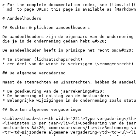
> For the complete documentation index, see [llms.txt](
`.md` to page URLs; this page is available as [Markdown
# Aandeelhouders

## Rechten & plichten aandeelhouders

De aandeelhouders zijn de eigenaars van de onderneming 
die je in de onderneming gedaan hebt.&#x20;

De aandeelhouder heeft in prinicpe het recht om:&#x20;

* te stemmen (lidmaatschapsrecht)

* een deel van de winst te verkrijgen (vermogensrecht) 
## De algemene vergadering

Naast de stemrechten en winstrechten, hebben de aandeel
* De goedkeuring van de jaarrekening&#x20;

* De benoeming of ontslag van de bestuurders

* Belangrijke wijzigingen in de onderneming zoals statu
## Soorten algemene vergaderingen

<table><thead><tr><th width="221">Type vergadering</th>
<li>Minsten 1x per jaar</li><li>Goedkeuring van de jaar
bestuurders &#x26; commissarissen</li><li>Bestemming va
<tr><td>Bijzondere algemene vergadering</td><td><ul><li