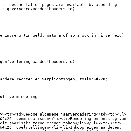
 of documentation pages are available by appending 
te-governance/aandeelhouders.md).

e inbreng (in geld, natura of soms ook in nijverheid) 
gen/verloning-aandeelhouders.md).

andere rechten en verplichtingen, zoals:&#x20;

of -vermindering

y><tr><td>Gewone algemene jaarvergadering</td><td><ul>
&#x26; commissarissen</li><li>Benoeming en ontslag van 
delt jaarlijks terugkerende zaken</li></ul></td></tr>
&#x26; doelstellingen</li><li>Inkoop eigen aandelen, 