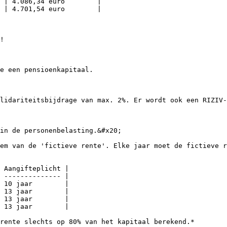
 | 4.086,34 euro        |

 | 4.701,54 euro        |

!

e een pensioenkapitaal.

lidariteitsbijdrage van max. 2%. Er wordt ook een RIZIV-
in de personenbelasting.&#x20;

em van de 'fictieve rente'. Elke jaar moet de fictieve r
 Aangifteplicht |

 -------------- |

 10 jaar        |

 13 jaar        |

 13 jaar        |

 13 jaar        |

rente slechts op 80% van het kapitaal berekend.*
