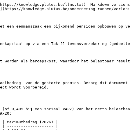
https://knowledge.plutus.be/llms.txt). Markdown versions
](https://knowledge.plutus.be/onderneming-runnen/verloni
et een eenmanszaak een bijkomend pensioen opbouwen op ve
enkapitaal op via een Tak 21-levensverzekering (gedeelte
t worden als beroepskost, waardoor het belastbaar result
aalbedrag  van de gestorte premies. Bezorg dit document 
ect wordt voorbereid.

 (of 9,40% bij een sociaal VAPZ) van het netto belastbaa
#x20;

 | Maximumbedrag (2026) |

 | -------------------- |
