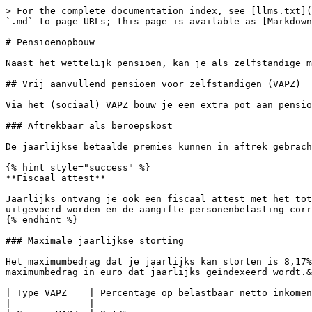
> For the complete documentation index, see [llms.txt](
`.md` to page URLs; this page is available as [Markdown
# Pensioenopbouw

Naast het wettelijk pensioen, kan je als zelfstandige m
## Vrij aanvullend pensioen voor zelfstandigen (VAPZ)

Via het (sociaal) VAPZ bouw je een extra pot aan pensio
### Aftrekbaar als beroepskost

De jaarlijkse betaalde premies kunnen in aftrek gebrach
{% hint style="success" %}

**Fiscaal attest**

Jaarlijks ontvang je ook een fiscaal attest met het tot
uitgevoerd worden en de aangifte personenbelasting corr
{% endhint %}

### Maximale jaarlijkse storting

Het maximumbedrag dat je jaarlijks kan storten is 8,17%
maximumbedrag in euro dat jaarlijks geïndexeerd wordt.&
| Type VAPZ    | Percentage op belastbaar netto inkomen
| ------------ | --------------------------------------