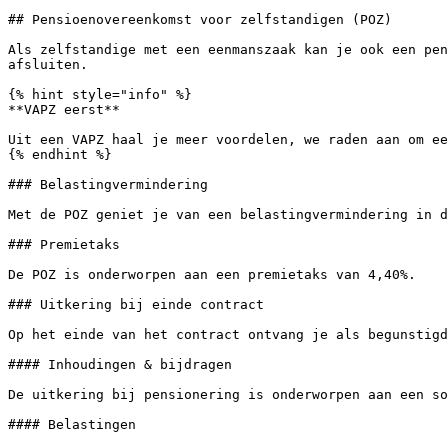
## Pensioenovereenkomst voor zelfstandigen (POZ)

Als zelfstandige met een eenmanszaak kan je ook een pen
afsluiten.

{% hint style="info" %}

**VAPZ eerst**

Uit een VAPZ haal je meer voordelen, we raden aan om ee
{% endhint %}

### Belastingvermindering

Met de POZ geniet je van een belastingvermindering in d
### Premietaks

De POZ is onderworpen aan een premietaks van 4,40%.

### Uitkering bij einde contract

Op het einde van het contract ontvang je als begunstigd
#### Inhoudingen & bijdragen

De uitkering bij pensionering is onderworpen aan een so
#### Belastingen
