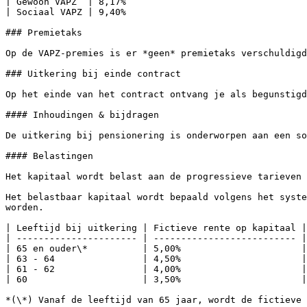
| Gewoon VAPZ  | 8,17%                                 
| Sociaal VAPZ | 9,40%                                 
### Premietaks

Op de VAPZ-premies is er *geen* premietaks verschuldigd
### Uitkering bij einde contract

Op het einde van het contract ontvang je als begunstigd
#### Inhoudingen & bijdragen

De uitkering bij pensionering is onderworpen aan een so
#### Belastingen

Het kapitaal wordt belast aan de progressieve tarieven 
Het belastbaar kapitaal wordt bepaald volgens het syste
worden.

| Leeftijd bij uitkering | Fictieve rente op kapitaal |
| ---------------------- | -------------------------- |
| 65 en ouder\*          | 5,00%                      |
| 63 - 64                | 4,50%                      |
| 61 - 62                | 4,00%                      |
| 60                     | 3,50%                      |
*(\*) Vanaf de leeftijd van 65 jaar, wordt de fictieve 