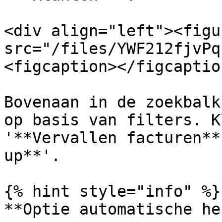
<div align="left"><figu
src="/files/YWF212fjvPq
<figcaption></figcaptio
Bovenaan in de zoekbalk
op basis van filters. K
'**Vervallen facturen**
up**'.

{% hint style="info" %}

**Optie automatische he